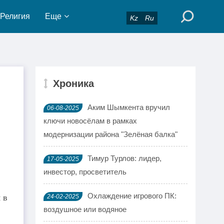
Религия
Еще
Kz
Ru
Хроника
Аким Шымкента вручил
06-08-2025
ключи новосёлам в рамках
модернизации района "Зелёная балка"
Тимур Турлов: лидер,
17-05-2025
инвестор, просветитель
Охлаждение игрового ПК:
 в
24-02-2025
воздушное или водяное