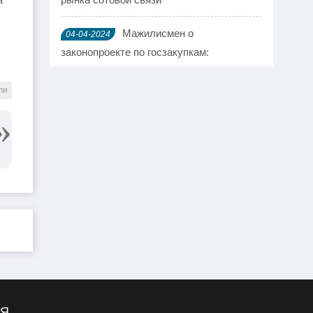
Мажилисмен о
04-04-2024
законопроекте по госзакупкам:
Ужаснулся содержанию
ли
Казахстанская боксерша
04-04-2024
Ангелина Лукас отказалась от
Олимпиады
У «Бипэк Авто» Казахстан»
04-04-2024
забрали 179 гектар лесного фонда
Запуск ракеты с Байконура
21-03-2024
отменили в последний момент
Токаев поздравил
21-03-2024
казахстанцев с Наурызом
ИЯ