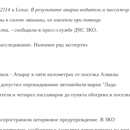
114 и Lexus. В результате аварии водитель и пассажир
ты в салоне машины, их извлекли при помощи
та, -
сообщили в пресс-службе ДЧС ЗКО.
асследование. Назначен ряд экспертиз.
льск - Атырау в пяти километрах от поселка Алмалы
 допустил опрокидывание автомобиля марки "Лада-
теля и четырех пассажиров до пункта обогрева в поселк
аспространили штормовое предупреждение. В ЗКО
я появилось сообщение о закрытии дорог региона по все