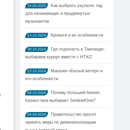
Как выбрать укулеле: гид
15-02-2025
для начинающих и продвинутых
музыкантов
Кровати и их особенности
13-12-2024
Где отдохнуть в Таиланде:
30-10-2024
выбираем курорт вместе с HT.KZ
Магазин «Белый ветер» и
23-10-2024
его особенности
Почему большей бизнес
09-10-2024
е
Казахстана выбирает SentinelOne?
Правительство просят
04-04-2024
принять меры по демонополизации
м
рынка сотовой связи