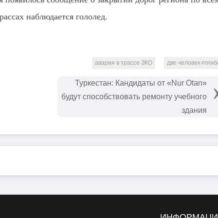
рассах наблюдается гололед.
авария в трассе ЗКО
две человек погиб
Туркестан: Кандидаты от «Nur Otan»
будут способствовать ремонту учебного
здания
ИНФОРМАЦ