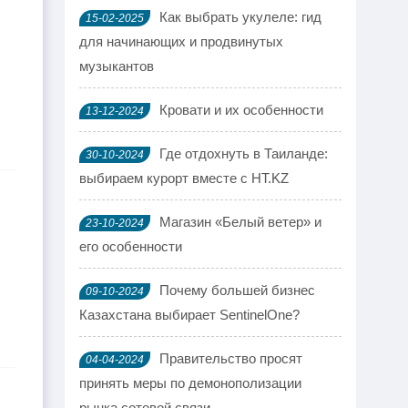
Как выбрать укулеле: гид
15-02-2025
для начинающих и продвинутых
музыкантов
Кровати и их особенности
13-12-2024
Где отдохнуть в Таиланде:
30-10-2024
выбираем курорт вместе с HT.KZ
Магазин «Белый ветер» и
23-10-2024
его особенности
Почему большей бизнес
09-10-2024
Казахстана выбирает SentinelOne?
Правительство просят
04-04-2024
принять меры по демонополизации
рынка сотовой связи