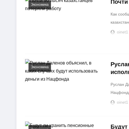
Почти
Экономика
Как сооб
казахстан
oinet1
Русла
Экономика
испол
Руслан Да
Нацфонда
oinet1
Будут