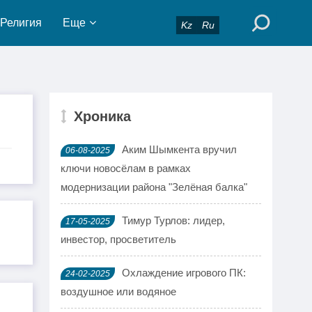
Религия
Еще
Kz
Ru
Хроника
Аким Шымкента вручил
06-08-2025
ключи новосёлам в рамках
модернизации района "Зелёная балка"
Тимур Турлов: лидер,
17-05-2025
инвестор, просветитель
Охлаждение игрового ПК:
24-02-2025
воздушное или водяное