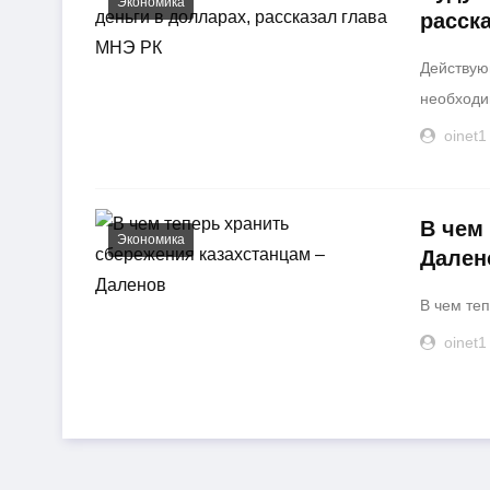
Экономика
расск
Действую
необходим
oinet1
В чем
Экономика
Дален
В чем те
oinet1