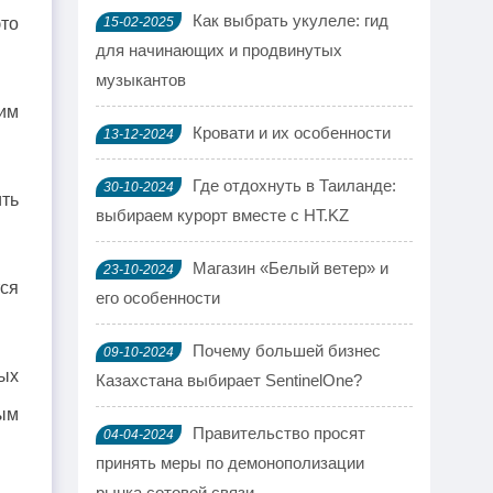
Как выбрать укулеле: гид
то
15-02-2025
для начинающих и продвинутых
музыкантов
шим
Кровати и их особенности
13-12-2024
Где отдохнуть в Таиланде:
30-10-2024
ить
выбираем курорт вместе с HT.KZ
Магазин «Белый ветер» и
23-10-2024
тся
его особенности
Почему большей бизнес
09-10-2024
ых
Казахстана выбирает SentinelOne?
ым
Правительство просят
04-04-2024
принять меры по демонополизации
рынка сотовой связи