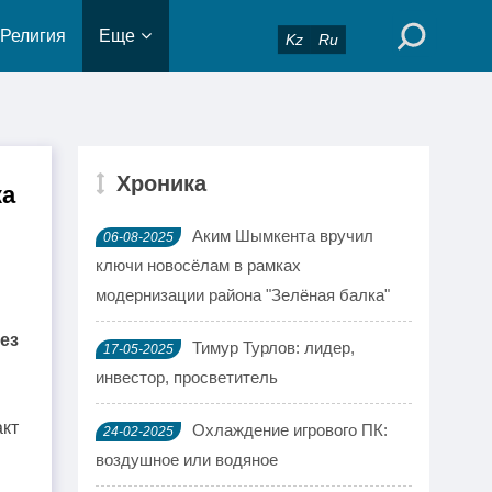
Религия
Еще
Kz
Ru
Хроника
ка
Аким Шымкента вручил
06-08-2025
ключи новосёлам в рамках
модернизации района "Зелёная балка"
ез
Тимур Турлов: лидер,
17-05-2025
инвестор, просветитель
кт
Охлаждение игрового ПК:
24-02-2025
воздушное или водяное