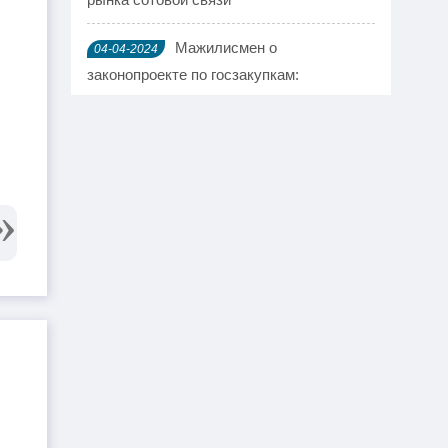
Мажилисмен о
04-04-2024
законопроекте по госзакупкам:
Ужаснулся содержанию
Казахстанская боксерша
04-04-2024
Ангелина Лукас отказалась от
Олимпиады
У «Бипэк Авто» Казахстан»
04-04-2024
забрали 179 гектар лесного фонда
Запуск ракеты с Байконура
21-03-2024
отменили в последний момент
Токаев поздравил
21-03-2024
казахстанцев с Наурызом