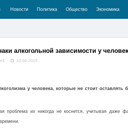
я
Новости
Политика
Общество
Экономика
аки алкогольной зависимости у челове
et1
10-04-2019
коголизма у человека, которые не стоит оставлять б
я проблема их никогда не коснется, учитывая даже фа
 времени.