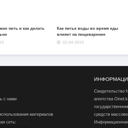
жно пить и как делать
Как питье воды во время еды
льно
влияет на пищеварение
19
02-04-2019
ИНФОРМАЦ
Свидетельство №
ь с нами
агентства Oinet.
государственном
использования материалов
средств массово
ая сеть:
Информационная 